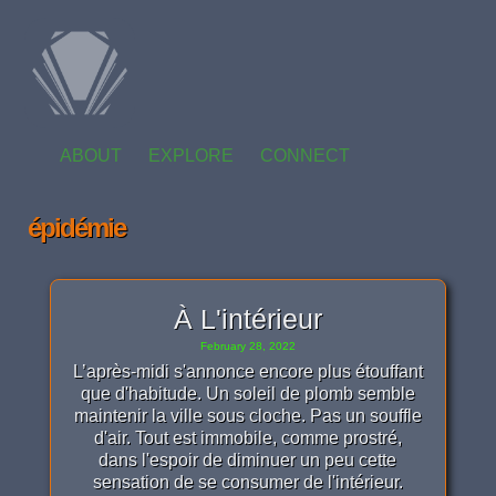
ABOUT
EXPLORE
CONNECT
épidémie
À L'intérieur
February 28, 2022
L’après-midi s'annonce encore plus étouffant
que d'habitude. Un soleil de plomb semble
maintenir la ville sous cloche. Pas un souffle
d'air. Tout est immobile, comme prostré,
dans l'espoir de diminuer un peu cette
sensation de se consumer de l'intérieur.