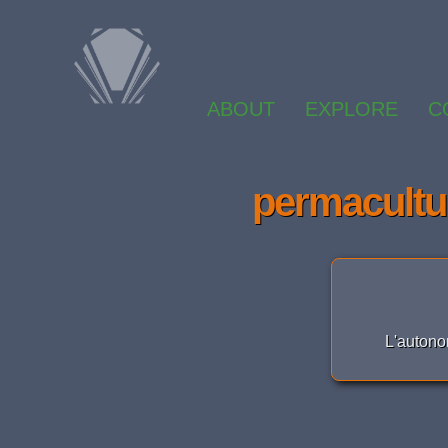
ABOUT
EXPLORE
C
permacultu
L'autono