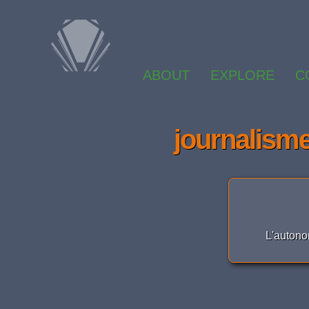
ABOUT
EXPLORE
C
journalism
L'autono